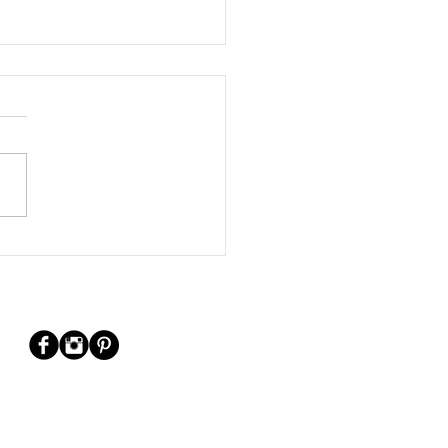
oza Luce 2025 – ‘Artificial
s’ at the Seoplein Fountain