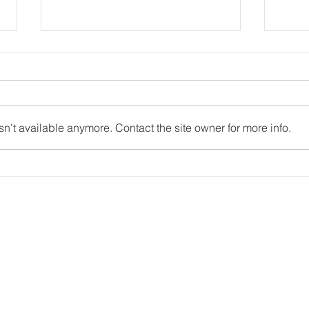
n't available anymore. Contact the site owner for more info.
Celebrating 15 Years of Atelier
Zarag
Haute Cuisine
Human